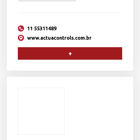
11 55311489
www.actuacontrols.com.br
+