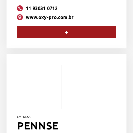
11 93031 0712
www.oxy-pro.com.br
+
EMPRESA
PENNSE