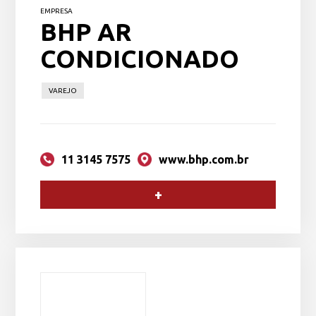
EMPRESA
BHP AR
CONDICIONADO
VAREJO
11 3145 7575
www.bhp.com.br
+