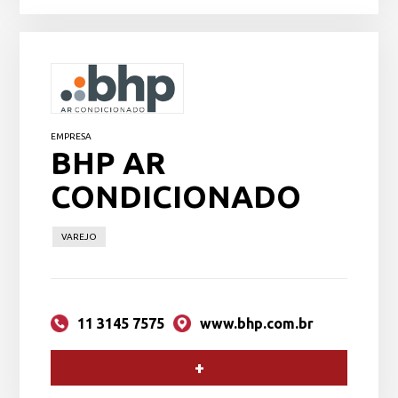
EMPRESA
BHP AR
CONDICIONADO
VAREJO
11 3145 7575
www.bhp.com.br
+