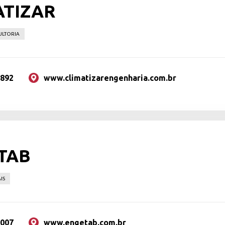
ATIZAR
ULTORIA
2892
www.climatizarengenharia.com.br
TAB
IS
6007
www.engetab.com.br