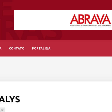
A
CONTATO
PORTAL E|A
ALYS
IS