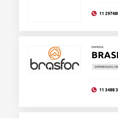
11 29748
EMPRESA
BRAS
DISTRIBUIÇÃO / 
11 3488 