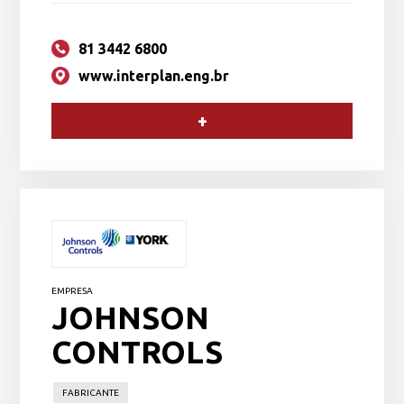
81 3442 6800
www.interplan.eng.br
+
EMPRESA
JOHNSON
CONTROLS
FABRICANTE