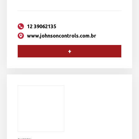
12 39062135
www.johnsoncontrols.com.br
+